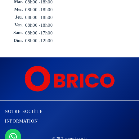
Mar.
08h00 -18h00
Mer.
08h00 -18h00
Jeu.
08h00 -18h00
Ven.
08h00 -18h00
Sam.
08h00 -17h00
Dim.
08h00 -12h00

NOTRE SOCIÉTÉ

INFORMATION
© 2021 www.obrico.tn