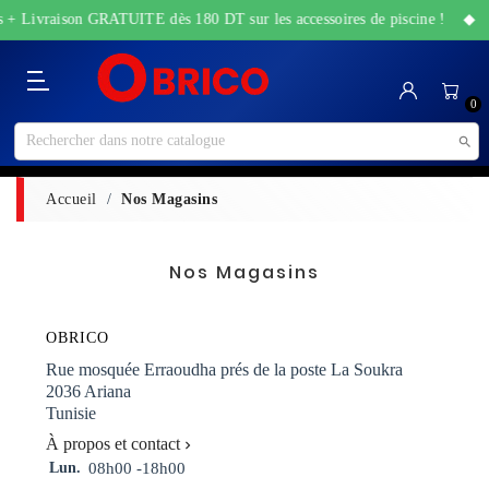
es + Livraison GRATUITE dès 180 DT sur les accessoires de piscine ! ◆ O
Catégorie
Accueil
Bricolage
Sanitaire
Maison
Santé
High-
Jardin
Animalerie
0
&
&
Tech
&
Travaux
Beauté
Piscine

Accueil
Nos Magasins
Nos Magasins
OBRICO
Rue mosquée Erraoudha prés de la poste La Soukra
2036 Ariana
Tunisie
À propos et contact

Lun.
08h00 -18h00