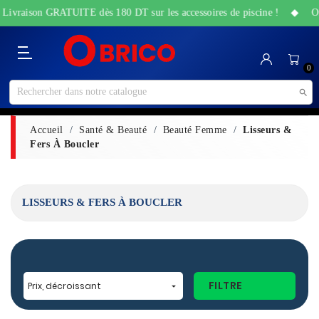
 Livraison GRATUITE dès 180 DT sur les accessoires de piscine ! ◆ Offre
Catégorie
Accueil
Bricolage
Sanitaire
Maison
Santé
High-
Jardin
Animalerie
0
&
&
Tech
&
Travaux
Beauté
Piscine

Accueil
Santé & Beauté
Beauté Femme
Lisseurs &
Fers À Boucler
LISSEURS & FERS À BOUCLER
FILTRE
Prix, décroissant
