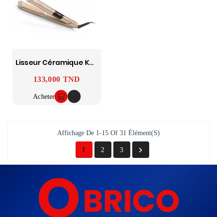
Lisseur Céramique Kératine Belisa 140°C-230°C AR5024 - ARZUM
133,000 TND
Prix
Acheter
Affichage De 1-15 Of 31 Élément(s)

1
2
3