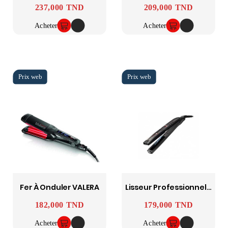
237,000 TND
209,000 TND
Prix
Prix
Acheter
Acheter
Fer À Onduler VALERA
Lisseur Professionnel Ref 100.20/I VALERA
182,000 TND
179,000 TND
Prix
Prix
Acheter
Acheter