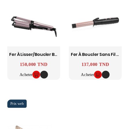
Fer À Lisser/boucler Bellissima 160-200°C AR5042 - ARZUM
Fer À Boucler Sans Fil 25W TRISTAR
150,000 TND
137,000 TND
Prix
Prix
Acheter
Acheter