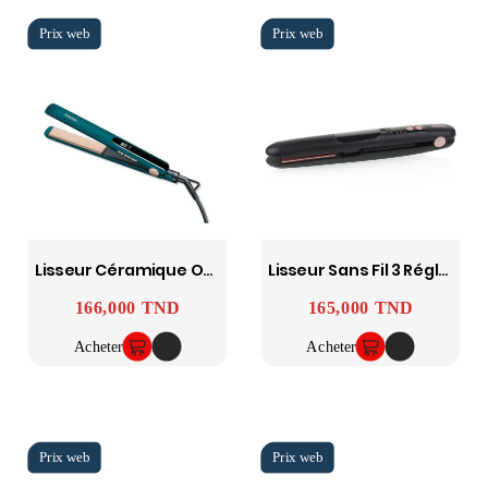
Lisseur Céramique Ocean HS50 BEURER
Lisseur Sans Fil 3 Réglages De Chaleur 200 C Max-40W TRISTAR
166,000 TND
165,000 TND
Prix
Prix
Acheter
Acheter