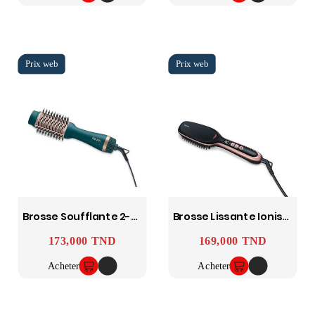
Brosse Soufflante 2-En-1 HC45 BEURER
Brosse Lissante Ionisante HS60 BEURER
173,000 TND
169,000 TND
Prix
Prix
Acheter
Acheter