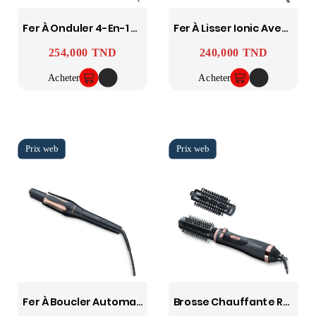
Fer À Onduler 4-En-1 HT65 BEURER
Fer À Lisser Ionic Avec Titane HS80 BEURER
254,000 TND
240,000 TND
Prix
Prix
Acheter
Acheter
Fer À Boucler Automatique HT75 BEURER
Brosse Chauffante Rotative Ionic HT80 BEURER