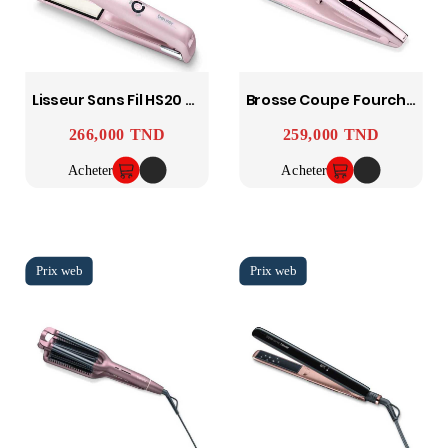
Lisseur Sans Fil HS20 BEURER
Brosse Coupe Fourche HT22 BEURER
266,000 TND
259,000 TND
Prix
Prix
Acheter
Acheter