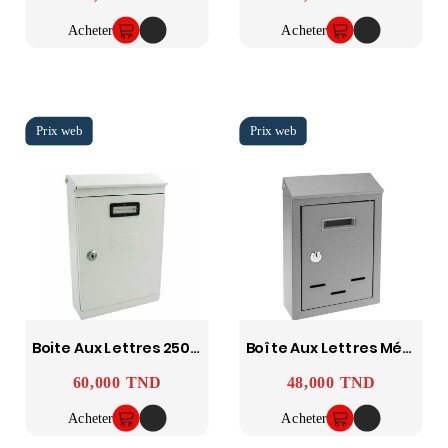
Acheter
Acheter
Boite Aux Lettres 2500EV6
Boîte Aux Lettres Métallique 2500CT3Y
60,000 TND
48,000 TND
Prix
Prix
Acheter
Acheter