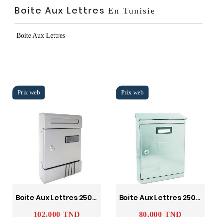
Boite Aux Lettres
En Tunisie
Boite Aux Lettres
Boite Aux Lettres 2500AR Vulcania
Boite Aux Lettres 2500EVAI1 En Inox
102,000 TND
80,000 TND
Prix
Prix