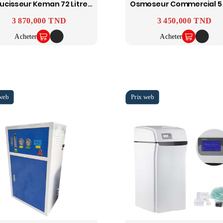
Adoucisseur Keman 72 Litres Résines
Prix
3 870,000 TND
Prix
3 450,000 TND
Acheter
Acheter