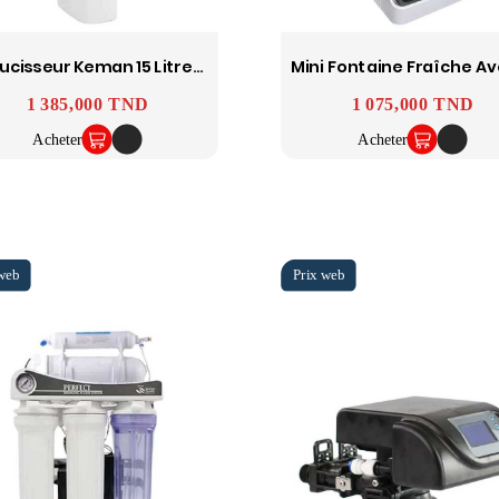
Adoucisseur Keman 15 Litres Résines
Prix
1 385,000 TND
Prix
1 075,000 TND
Acheter
Acheter