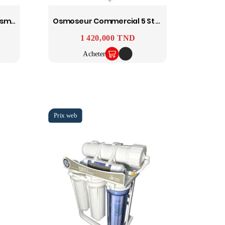
Fontaine Fraîche Avec Osmoseur Intégré CHAUD FROID NORMAL
Osmoseur Commercial 5 Stages 400 GPD Avec Afficheur TDS
Prix
1 420,000 TND
Acheter