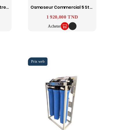
Adoucisseur Keman 30 Litres Résines
Osmoseur Commercial 5 Stages 800 GPD Avec Afficheur TDS
Prix
1 920,000 TND
Acheter