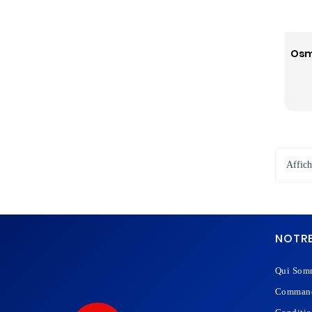
Affic
NOTRE
Qui Som
Command