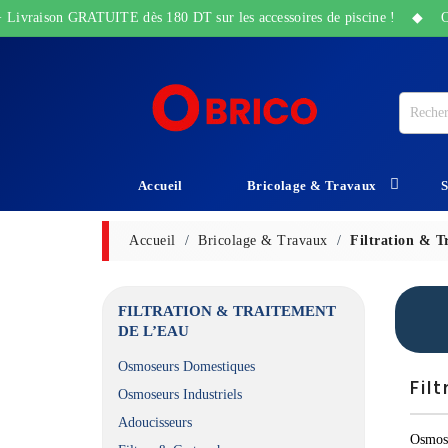
ivraison GRATUITE dès 180 DT sur les accessoires de piscine ! ◆ Offres 
Accueil
Bricolage & Travaux
S
Outillage Électroportatif
Produit D'entretien Et Réparation
Protection Et Sécurité
Equipements D'emballage
Grillage Et Chaîne Galvanise
Isolation Et Protection
Accueil
Bricolage & Travaux
Filtration & T
FILTRATION & TRAITEMENT
DE L’EAU
Osmoseurs Domestiques
Fil
Osmoseurs Industriels
Adoucisseurs
Osmose