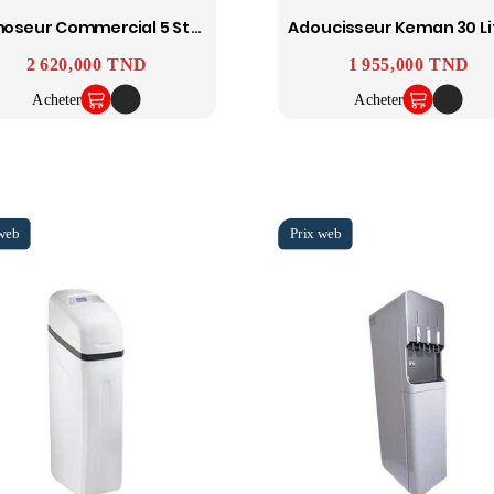
Osmoseur Commercial 5 Stages 1200 GPD Avec Afficheur TDS
Prix
2 620,000 TND
Prix
1 955,000 TND
Acheter
Acheter