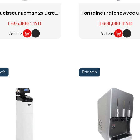
Adoucisseur Keman 25 Litres Résines
Prix
1 695,000 TND
Prix
1 600,000 TND
Acheter
Acheter