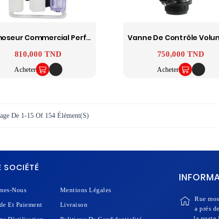
Osmoseur Commercial Perfect 5 Stages 300 GPD Avec Pompe Et Manomètre
Prix
810,000 TND
Prix
750,000 TND
Acheter
Acheter
hage De 1-15 Of 154 Élément(s)
 SOCIÉTÉ
INFORM
mes-Nous
Mentions Légales
Rue mos
e Et Paiement
Livraison
a prés d
la poste