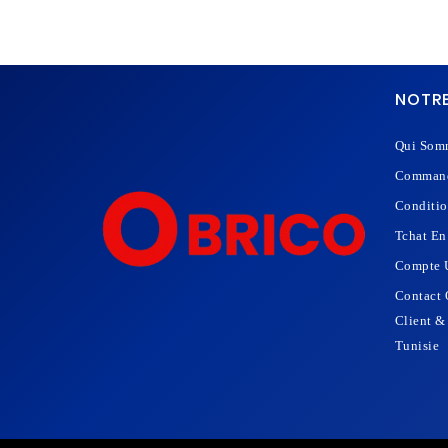
NOTRE
Qui Som
Command
Conditio
Tchat En
Compte U
Contact 
Client &
Tunisie