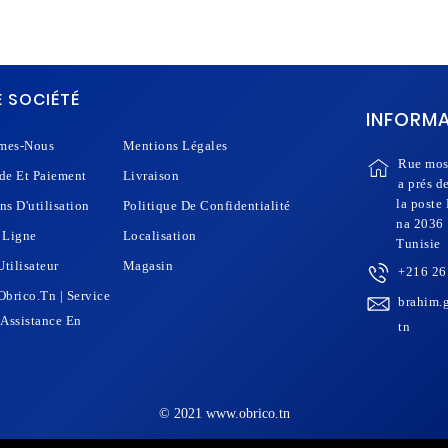
 SOCIÉTÉ
INFORM
mes-Nous
Mentions Légales
Rue mos
e Et Paiement
Livraison
a prés d
la poste
ns D'utilisation
Politique De Confidentialité
na 2036
 Ligne
Localisation
Tunisie
tilisateur
Magasin
+216 26
Obrico.tn | Service
brahim.
 Assistance En
tn
© 2021 www.obrico.tn