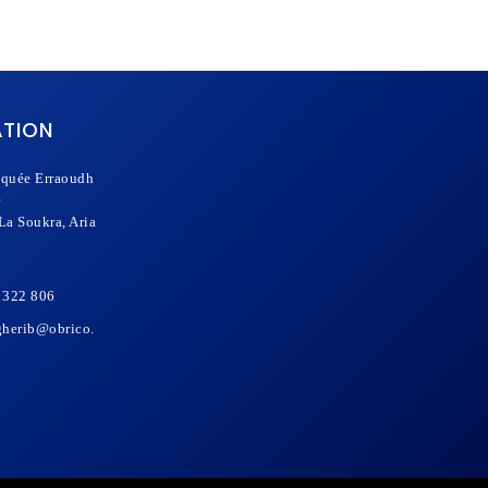
ATION
quée Erraoudh
e
 La Soukra, Aria
 322 806
gherib@obrico.