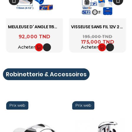
MEULEUSE D' ANGLE 115mm 710W WADFOW WAG15761
VISSEUSE SANS FIL 12V 2 BATTERIES + 32 ACCESSOIRES WADFOW WCDS525
92,000 TND
Prix
Prix ​​habituel
195,000 TND
Prix
175,000 TND
Acheter
Acheter
Robinetterie & Accessoires