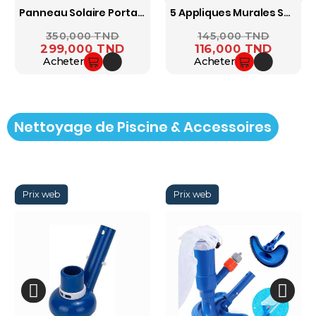
Panneau Solaire Portable Zuny 40W Noir Trust
5 Appliques Murales Solaires 40 LED Avec Détecteur De Mouvement PIR – IP65 – YC-SW8019-PIR
Prix ​​habituel
350,000 TND
Prix
Prix ​​habituel
145,000 TND
Prix
299,000 TND
116,000 TND
Acheter
Acheter
Nettoyage de Piscine & Accessoires