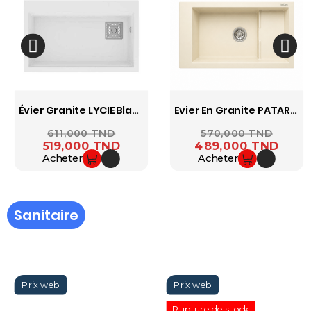
Évier Granite LYCIE Blanc 75×47 Cm – Realstone
Evier En Granite PATARA Creme 770 X 460 Cm Realstone
Prix ​​habituel
611,000 TND
Prix
Prix ​​habituel
570,000 TND
Prix
519,000 TND
489,000 TND
Acheter
Acheter
Sanitaire
Rupture de stock