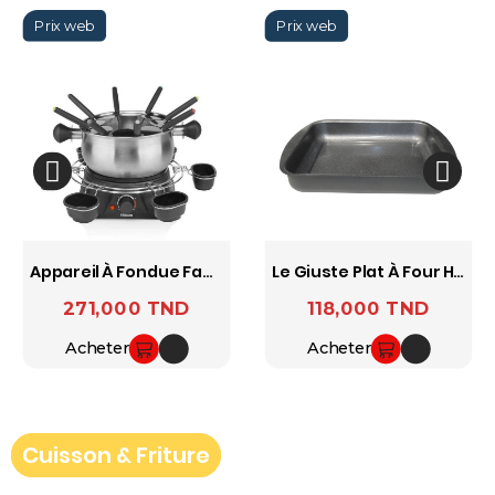
Appareil À Fondue Familiale Noir-Inox TRISTAR
Le Giuste Plat À Four Haut Revêtement EXP 35x27 Cm - TVS
271,000 TND
118,000 TND
Prix
Prix
Acheter
Acheter
Cuisson & Friture