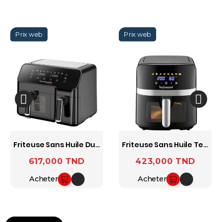
Friteuse Sans Huile Duo - 5.5L+3.3L CS-927 TECHWOOD
Friteuse Sans Huile Techwood TFR-806SHD 8L
617,000 TND
423,000 TND
Prix
Prix
Acheter
Acheter