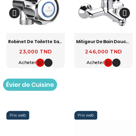
Robinet De Toilette Salakta SOPAL
Mitigeur De Bain Douche Djerba SOPAL
23,000 TND
246,000 TND
Prix
Prix
Acheter
Acheter
Évier de Cuisine