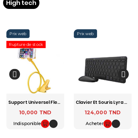
High tech
Rupture de stock
Support Universel Flexible Pour Smartphone
Clavier Et Souris Lyra Sans Fil Azerty Multi-Appareils - Noir Trust
10,000 TND
124,000 TND
Prix
Prix
Indisponible
Acheter