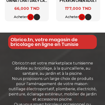
OWNAT CHAT DAILY CARE
PYLKRON CHIEN ADULT
66,000 TND
177,000 TND
Prix
Prix
Acheter
Acheter
Obrico.tn, votre magasin de
bricolage en ligne en Tunisie
Obrico.tn est votre marketplace tunisienne
dédiée au bricolage, à la quincaillerie, au
sanitaire, au jardin et à la piscine.
Nous proposons un large choix de produits
pour l'aménagement de votre maison :
outillage électroportatif, plomberie, électricité,
peinture, éclairage extérieur, mobilier de jardin
et accessoires piscine.
Que vous soyez bricoleur occasionnel ou