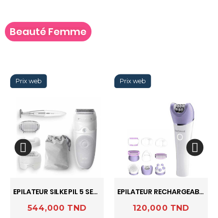
Beauté Femme
EPILATEUR SILKE PIL 5 SES5-805 BRAUN
EPILATEUR RECHARGEABLE FEMME VIOLET / TCO-6007 TECHWOOD
544,000 TND
120,000 TND
Prix
Prix