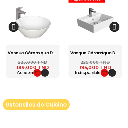
Vasque Céramique DURA Leo 45 Cm 5910MB Blanc
Vasque Céramique DURA Twins 50x42 Cm 5870
Prix ​​habituel
225,000 TND
Prix
Prix ​​habituel
225,000 TND
Prix
189,000 TND
195,000 TND
Acheter
Indisponible
Ustensiles de Cuisine