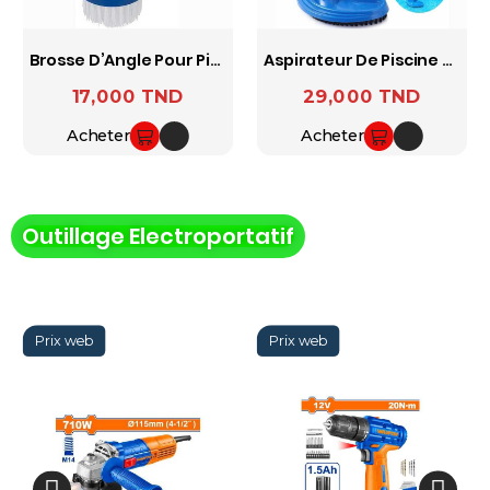
Brosse D’Angle Pour Piscine Avec Aspiration Et Anneau Réglable
Aspirateur De Piscine Avec Brosse Pour Piscines Hors-Sol
17,000 TND
29,000 TND
Prix
Prix
Acheter
Acheter
Outillage Electroportatif