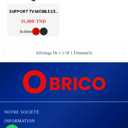
SUPPORT TV MOBILE 23 - 55 Pouces SNI
35,000 TND
Prix
Acheter
Affichage De 1-1 Of 1 Élément(s)

NOTRE SOCIÉTÉ

INFORMATION