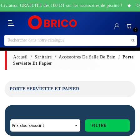
 Livraison GRATUITE dès 180 DT sur les accessoires de piscine ! ◆ Offre
Catégorie
Accueil
Bricolage
Sanitaire
Maison
Santé
High-
Jardin
Animalerie
0
&
&
Tech
&
Travaux
Beauté
Piscine

Accueil
Sanitaire
Accessoires De Salle De Bain
Porte
Serviette Et Papier
PORTE SERVIETTE ET PAPIER
FILTRE
Prix, décroissant
