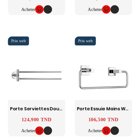
Acheter
Acheter
Porte Serviettes Double Mobile Yasmine SOPAL
Porte Essuie Mains Ward SOPAL
124,900 TND
106,500 TND
Prix
Prix
Acheter
Acheter