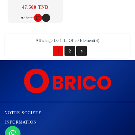
47,500 TND
Prix
Acheter
Affichage De 1-15 Of 20 Élément(s)

1
2

NOTRE SOCIÉTÉ

INFORMATION