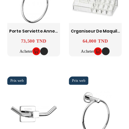
Porte Serviette Anneau Ward SOPAL
Organiseur De Maquillage Femme 16 Compartiments - WENKO
73,500 TND
64,000 TND
Prix
Prix
Acheter
Acheter