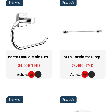
Porte Essuie Main Simple Ward SOPAL
Porte Serviette Simple Yasmine SOPAL
84,000 TND
78,400 TND
Prix
Prix
Acheter
Acheter