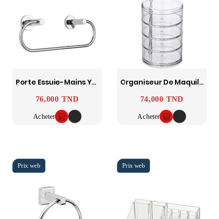
Porte Essuie-Mains Yasmine SOPAL
Organiseur De Maquillage Ower Rose 4 Compartiments - WENKO
76,000 TND
74,000 TND
Prix
Prix
Acheter
Acheter