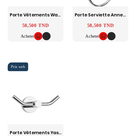
Porte Vêtements Ward SOPAL
Porte Serviette Anneau Yasmine SOPAL
58,500 TND
58,500 TND
Prix
Prix
Acheter
Acheter
Porte Vêtements Yasmine SOPAL