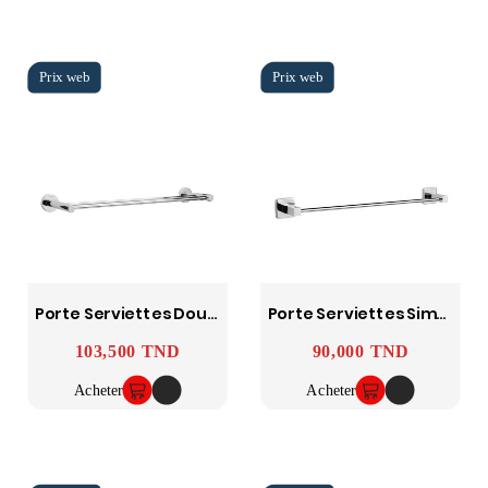
Porte Serviettes Double Yasmine SOPAL
Porte Serviettes Simple Ward SANA SOPAL
103,500 TND
90,000 TND
Prix
Prix
Acheter
Acheter