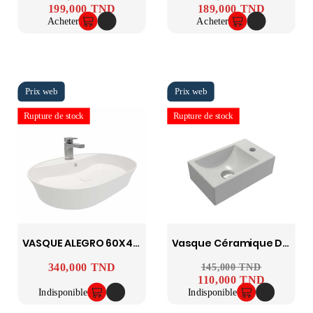
199,000 TND
189,000 TND
Acheter
Acheter
Rupture de stock
Rupture de stock
VASQUE ALEGRO 60X41 GLASSY
Vasque Céramique DURA Twins 37x23 Cm 5874
340,000 TND
Prix
Prix ​​habituel
145,000 TND
Prix
110,000 TND
Indisponible
Indisponible