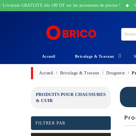
ivraison GRATUITE dès 180 DT sur les accessoires de piscine ! ◆ Offres 
Accueil
Bricolage & Travaux
S
Outillage Électroportatif
Produit D'entretien Et Réparation
Protection Et Sécurité
Equipements D'emballage
Grillage Et Chaîne Galvanise
Isolation Et Protection
Accueil
Bricolage & Travaux
Droguerie
P
PRODUITS POUR CHAUSSURES
& CUIR
Pro
FILTRER PAR