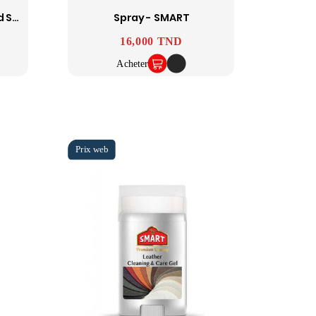
Cirage À Chaussures Lord SMART
Spray - SMART
Prix
16,000 TND
Acheter