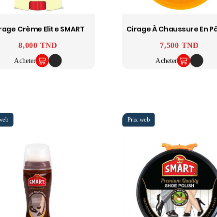
rage Crème Elite SMART
Prix
8,000 TND
Prix
7,500 TND
Acheter
Acheter