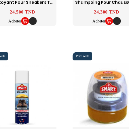
Nettoyant Pour Sneakers Toutes Couleurs 125ml SMART
Prix
24,500 TND
Prix
24,300 TND
Acheter
Acheter