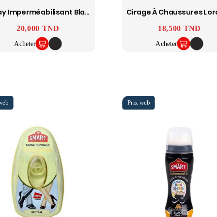
Spray Imperméabilisant Blanc 250 Ml SMART
Prix
20,000 TND
Prix
18,500 TND
Acheter
Acheter