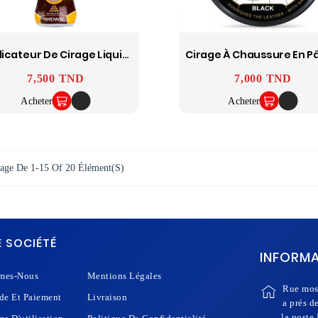
Applicateur De Cirage Liquide Smart
Prix
7,500 TND
Prix
7,000 TND
Acheter
Acheter
age De 1-15 Of 20 Élément(s)
 SOCIÉTÉ
INFORM
mes-Nous
Mentions Légales
Rue mos
e Et Paiement
Livraison
a prés d
la poste