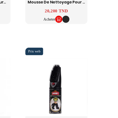
Shampoing Pour Chaussures De Dames 125 Ml SMART
Mousse De Nettoyage Pour Cuir Et Textiles 300ml SMART
Prix
20,200 TND
Acheter