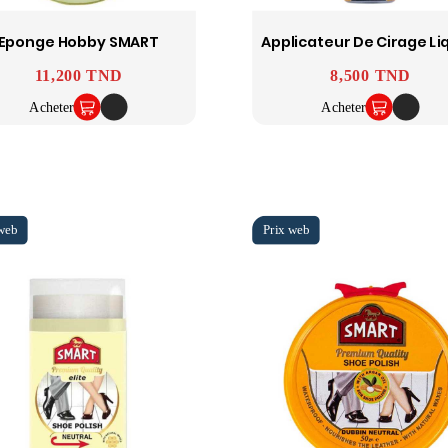
Eponge Hobby SMART
Prix
11,200 TND
Prix
8,500 TND
Acheter
Acheter