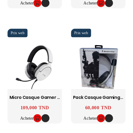
Acheter
Acheter
Micro Casque Gamer Filaire Gxt 489 Fayzo - Blanc Trust
Pack Casque Gaming X11 + Micro
109,000 TND
60,000 TND
Prix
Prix
Acheter
Acheter