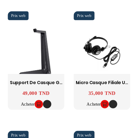
Support De Casque Gxt 260 Cendrillon - Noir Trust
Micro Casque Filiale USB
49,000 TND
35,000 TND
Prix
Prix
Acheter
Acheter