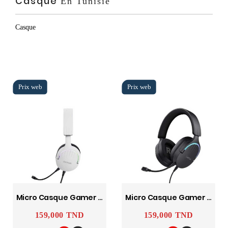
Casque
En Tunisie
Casque
Micro Casque Gamer Filaire Gxt 490 Fayzo Usb 7.1 / Blanc Trust
Micro Casque Gamer Filaire Gxt 490 Fayzo Usb 7.1 – Noir Trust
159,000 TND
159,000 TND
Prix
Prix