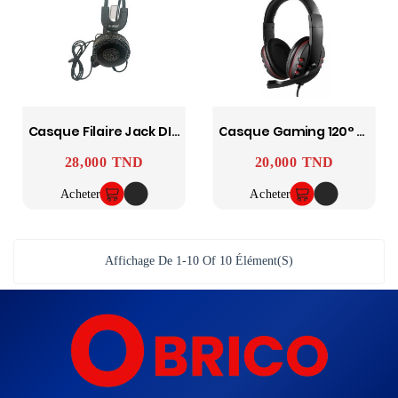
Casque Filaire Jack DIVER
Casque Gaming 120° Rotating Microphone Noir & Rouge
28,000 TND
20,000 TND
Prix
Prix
Acheter
Acheter
Affichage De 1-10 Of 10 Élément(s)