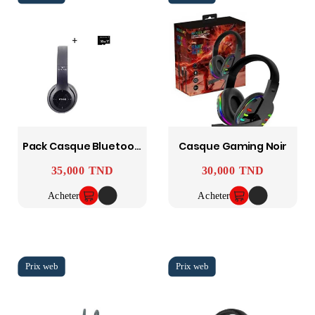
Pack Casque Bluetooth + Carte Mémoire Micro Sd 32 Go Classe 10
Casque Gaming Noir
35,000 TND
30,000 TND
Prix
Prix
Acheter
Acheter