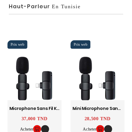
Haut-Parleur
En Tunisie
Microphone Sans Fil K9 Pour IPhone - Noir
Mini Microphone Sans Fil K11 Noir
37,000 TND
28,500 TND
Prix
Prix
Acheter
Acheter