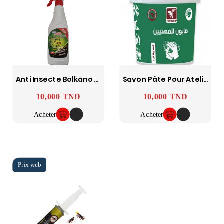
Anti Insecte Bolkano 500Ml
Savon Pâte Pour Ateliers Parfumé Sans Solvants
10,000 TND
10,000 TND
Prix
Prix
Acheter
Acheter