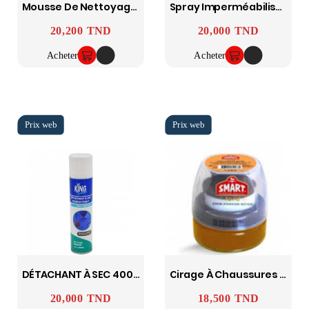
Mousse De Nettoyage Pour Cuir Et Textiles 300ml SMART
Spray Imperméabilisant Blanc 250 Ml SMART
20,200 TND
20,000 TND
Prix
Prix
Acheter
Acheter
DÉTACHANT À SEC 400ML KING
Cirage À Chaussures Lord SMART
20,000 TND
18,500 TND
Prix
Prix