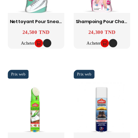
Nettoyant Pour Sneakers Toutes Couleurs 125ml SMART
Shampoing Pour Chaussures De Dames 125 Ml SMART
24,500 TND
24,300 TND
Prix
Prix
Acheter
Acheter