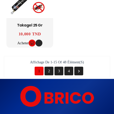
Takagel 25 Gr
10,000 TND
Prix
Acheter
Affichage De 1-15 Of 48 Élément(s)

1
2
3
4