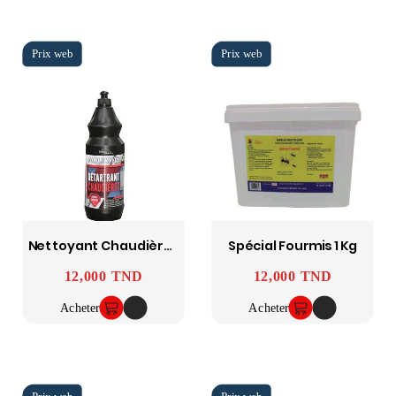
Nettoyant Chaudière 1L AQUAETRA
Spécial Fourmis 1 Kg
12,000 TND
12,000 TND
Prix
Prix
Acheter
Acheter