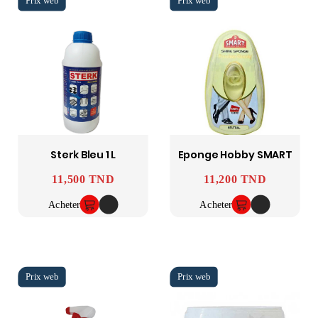
Sterk Bleu 1 L
Eponge Hobby SMART
11,500 TND
11,200 TND
Prix
Prix
Acheter
Acheter