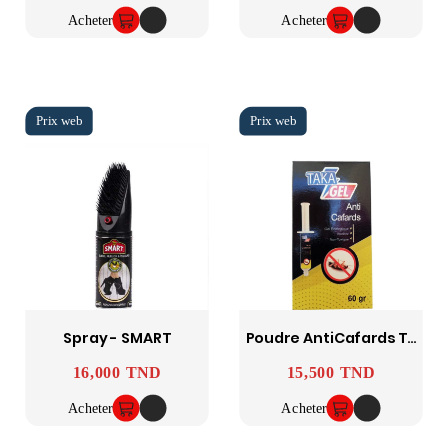
Acheter
Acheter
Spray - SMART
Poudre AntiCafards TAKAGEL 60 Gr
16,000 TND
15,500 TND
Prix
Prix
Acheter
Acheter