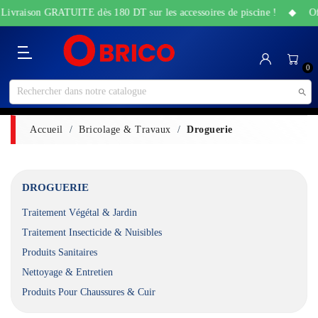
Livraison GRATUITE dès 180 DT sur les accessoires de piscine ! ◆ Offre
Catégorie
Accueil
Bricolage
Sanitaire
Maison
Santé
High-
Jardin
Animalerie
0
&
&
Tech
&
Travaux
Beauté
Piscine

Accueil
Bricolage & Travaux
Droguerie
DROGUERIE
Traitement Végétal & Jardin
Traitement Insecticide & Nuisibles
Produits Sanitaires
Nettoyage & Entretien
Produits Pour Chaussures & Cuir