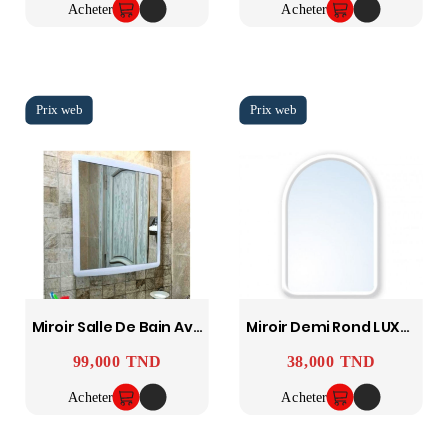
Acheter
Acheter
Miroir Salle De Bain Avec Rangement LUXPLAST
Miroir Demi Rond LUXPLAST
99,000 TND
38,000 TND
Prix
Prix
Acheter
Acheter