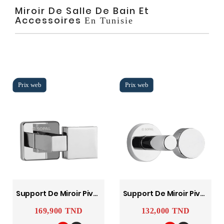
Miroir De Salle De Bain Et
Accessoires
En Tunisie
Support De Miroir Pivotant Carré Ward SOPAL
Support De Miroir Pivotant Rond Yasmine SOPAL
169,900 TND
132,000 TND
Prix
Prix