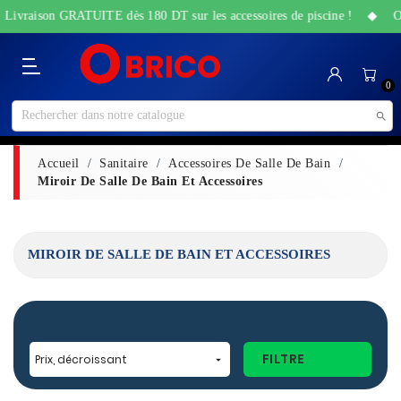
+ Livraison GRATUITE dès 180 DT sur les accessoires de piscine ! ◆ Offr
Catégorie
Accueil
Bricolage
Sanitaire
Maison
Santé
High-
Jardin
Animalerie
0
&
&
Tech
&
Travaux
Beauté
Piscine

Accueil
Sanitaire
Accessoires De Salle De Bain
Miroir De Salle De Bain Et Accessoires
MIROIR DE SALLE DE BAIN ET ACCESSOIRES
FILTRE
Prix, décroissant
