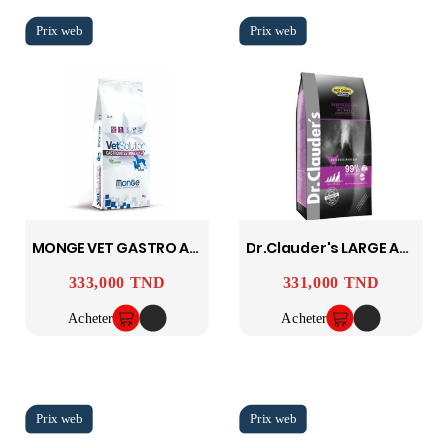
MONGE VET GASTRO ADULT
Dr.clauder's LARGE ADULT PERFORMANCE 20 KG
333,000 TND
331,000 TND
Prix
Prix
Acheter
Acheter