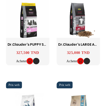
Dr.clauder's PUPPY STARTER 20 KG
Dr.clauder's LARGE ADULT 20 KG
327,500 TND
325,000 TND
Prix
Prix
Acheter
Acheter