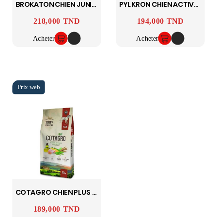
BROKATON CHIEN JUNIOR 20KG
PYLKRON CHIEN ACTIVE 20KG
218,000 TND
194,000 TND
Prix
Prix
Acheter
Acheter
COTAGRO CHIEN PLUS 20KG
189,000 TND
Prix