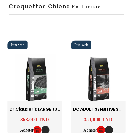
Croquettes Chiens
En Tunisie
Dr.clauder's LARGE JUNIOR SENS AGNEAU & RIZ 20 Kg
DC ADULT SENSITIVE SAUMON RIZ 20 Kg
363,000 TND
351,000 TND
Prix
Prix
Acheter
Acheter