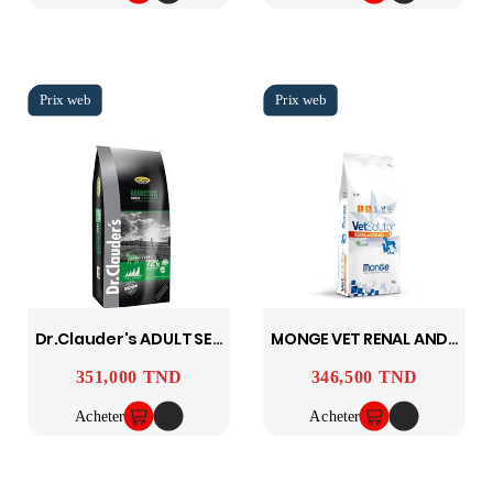
Dr.clauder's ADULT SENSITIVE AGNEAU RIZ 20 Kg
MONGE VET RENAL AND OXALATE 12 KG
351,000 TND
346,500 TND
Prix
Prix
Acheter
Acheter