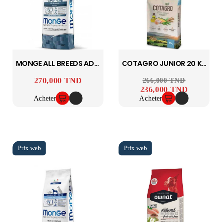
MONGE ALL BREEDS ADULT MONOPROTEINE TROUT 12KG
COTAGRO JUNIOR 20 KG
270,000 TND
Prix
Prix ​​habituel
266,000 TND
Prix
236,000 TND
Acheter
Acheter