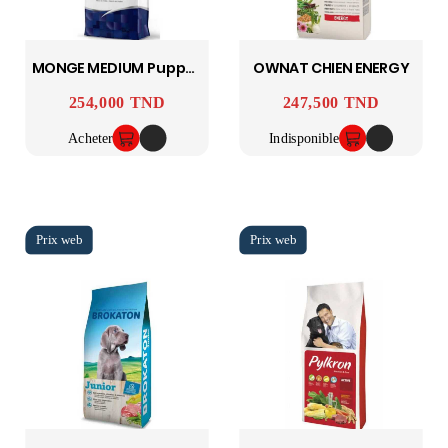
MONGE MEDIUM Puppy & Junior
OWNAT CHIEN ENERGY
254,000 TND
247,500 TND
Prix
Prix
Acheter
Indisponible