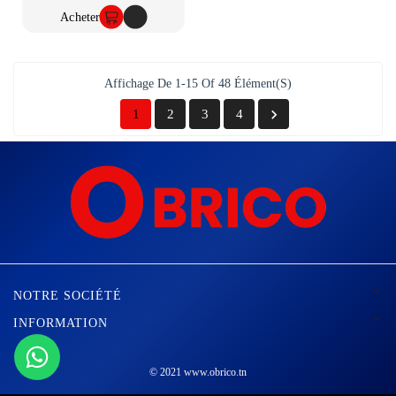
Acheter
Affichage De 1-15 Of 48 Élément(s)

1
2
3
4

NOTRE SOCIÉTÉ

INFORMATION
© 2021 www.obrico.tn