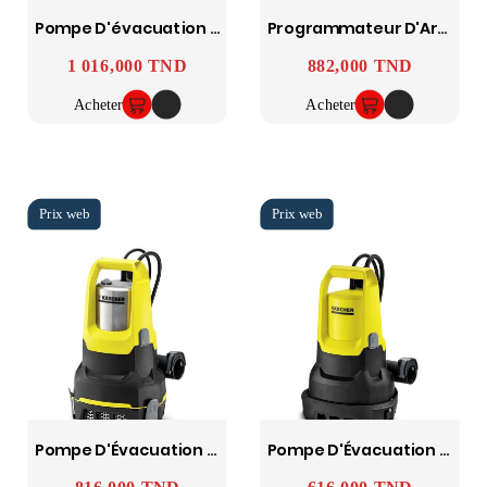
Pompe D'évacuation Pour Eaux Chargées SP 22.000 Dirt - KARCHER
Programmateur D'Arrosage ST6 AUTO KARCHER
1 016,000 TND
882,000 TND
Prix
Prix
Acheter
Acheter
Pompe D'Évacuation Aspirant À Plat Sp 6 Flat Inox KARCHER
Pompe D'Évacuation Pour Eaux Chargées Aspirant À Plat Sp 5 Dual KARCHER
Prix
Prix