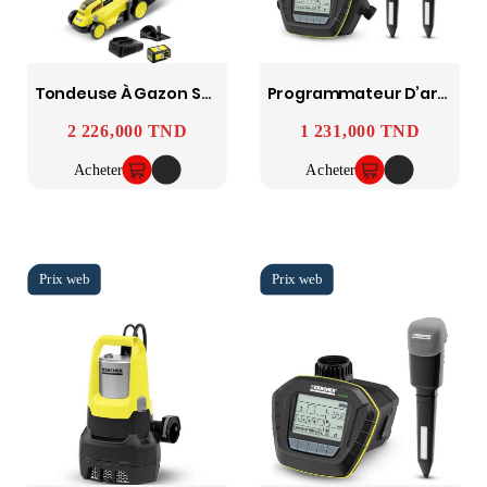
Tondeuse À Gazon Sans Fil Lmo 18-33+ Batterie + Chargeur + Support Pour Chargeur KARCHER
Programmateur D’arrosage ST6 Duo - KARCHER
2 226,000 TND
1 231,000 TND
Prix
Prix
Acheter
Acheter