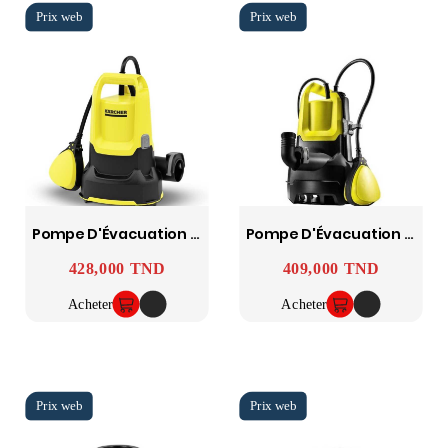
Pompe D'Évacuation Aspirant À Plat Sp 9.000 Flat KARCHER
Pompe D'Évacuation Pour Eaux Chargées Sp 5 Dirt KARCHER
428,000 TND
409,000 TND
Prix
Prix
Acheter
Acheter