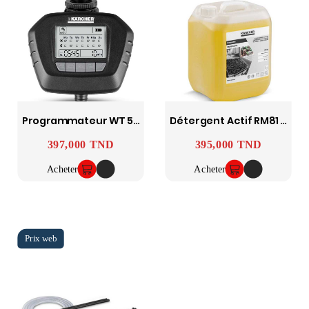
Programmateur WT 5 KARCHER
Détergent Actif RM81 - KARCHER
397,000 TND
395,000 TND
Prix
Prix
Acheter
Acheter