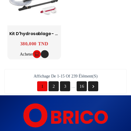
Kit D'hydrosablage - KARCHER
380,000 TND
Prix
Acheter
Affichage De 1-15 Of 239 Élément(s)

1
2
3
16
…