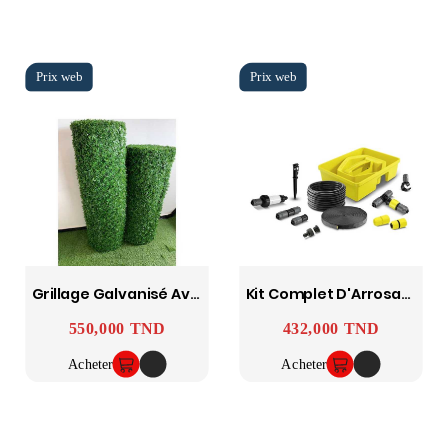
Grillage Galvanisé Avec Gazon Artificiel
Kit Complet D'Arrosage Goutte-À-Goutte KARCHER
550,000 TND
432,000 TND
Prix
Prix
Acheter
Acheter