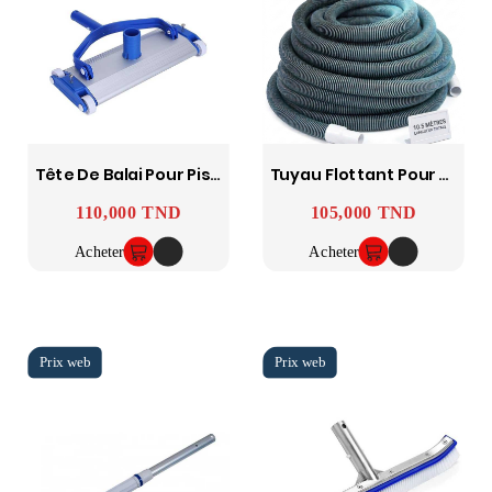
Tête De Balai Pour Piscine En Aluminium 35 Cm Avec Adaptateur Tuyau 2"
Tuyau Flottant Pour Piscine 10.5m Ø38mm (1.5") Spiralé
110,000 TND
105,000 TND
Prix
Prix
Acheter
Acheter