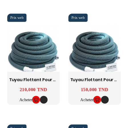
Tuyau Flottant Pour Piscine 21m Ø38mm (1.5") Spiralé
Tuyau Flottant Pour Piscine 15m Ø38mm (1.5") Spiralé
210,000 TND
150,000 TND
Prix
Prix
Acheter
Acheter