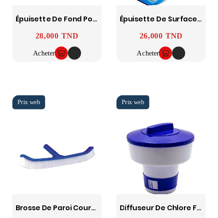
Épuisette De Fond Pour Piscine Avec Clip EZ
Épuisette De Surface Pour Piscine Avec Filet Résistant Et Clip EZ
28,000 TND
26,000 TND
Prix
Prix
Acheter
Acheter
Brosse De Paroi Courbée Pour Piscine 18" (46 Cm) Avec Poils En Polypropylène
Diffuseur De Chlore Flottant 3" (7,5 Cm) Pour Piscine