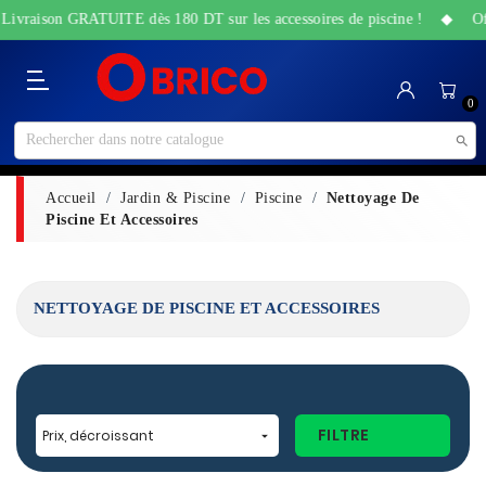
Livraison GRATUITE dès 180 DT sur les accessoires de piscine ! ◆ Offre
Catégorie
Accueil
Bricolage
Sanitaire
Maison
Santé
High-
Jardin
Animalerie
0
&
&
Tech
&
Travaux
Beauté
Piscine

Accueil
Jardin & Piscine
Piscine
Nettoyage De
Piscine Et Accessoires
NETTOYAGE DE PISCINE ET ACCESSOIRES
FILTRE
Prix, décroissant
