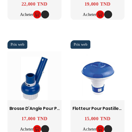
22,000 TND
19,000 TND
Prix
Prix
Acheter
Acheter
Brosse D’Angle Pour Piscine Avec Aspiration Et Anneau Réglable
Flotteur Pour Pastilles De Chlore Piscine 1,5" (3,8 Cm)
17,000 TND
15,000 TND
Prix
Prix
Acheter
Acheter