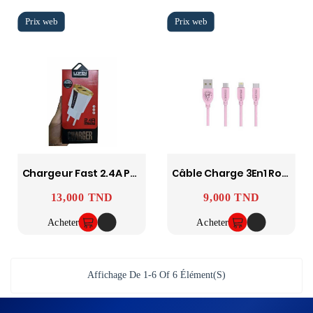
Chargeur Fast 2.4A Pour Smartphone Type C
Câble Charge 3En1 Rose Lenyes
13,000 TND
9,000 TND
Prix
Prix
Acheter
Acheter
Affichage De 1-6 Of 6 Élément(s)