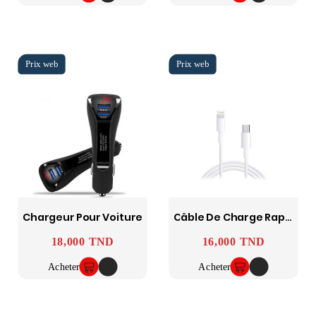
Chargeur Pour Voiture
Câble De Charge Rapide Type-C Pour Iphone 11 &12
18,000 TND
16,000 TND
Prix
Prix
Acheter
Acheter