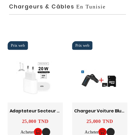
Chargeurs & Câbles
En Tunisie
Adaptateur Secteur USB Type C-Pd 20W Pour IPhone 12 Pro Max
Chargeur Voiture Bluetooth 4En1 Avec Une Carte Mémoire 16 Go
25,000 TND
25,000 TND
Prix
Prix
Acheter
Acheter