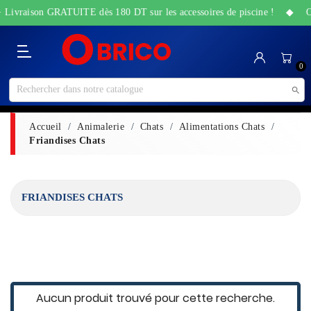
 + Livraison GRATUITE dès 180 DT sur les accessoires de piscine ! ◆ Off
Catégorie
Accueil
Bricolage
Sanitaire
Maison
Santé
High-
Jardin
Animalerie
0
&
&
Tech
&
Travaux
Beauté
Piscine

Accueil
Animalerie
Chats
Alimentations Chats
Friandises Chats
FRIANDISES CHATS
Aucun produit trouvé pour cette recherche.