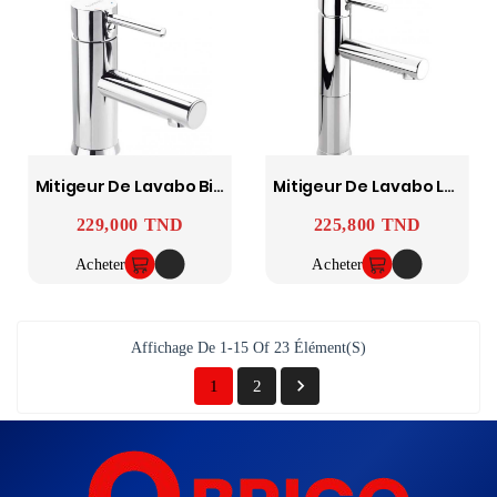
Mitigeur De Lavabo Bizerte SOPAL
Mitigeur De Lavabo Long Bizerte SOPAL
229,000 TND
225,800 TND
Prix
Prix
Acheter
Acheter
Affichage De 1-15 Of 23 Élément(s)

1
2