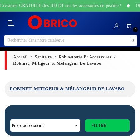
Livraison GRATUITE dès 180 DT sur les accessoires de piscine ! ◆ Offre
Catégorie
Accueil
Bricolage
Sanitaire
Maison
Santé
High-
Jardin
Animalerie
0
&
&
Tech
&
Travaux
Beauté
Piscine

Accueil
Sanitaire
Robinetterie Et Accessoires
Robinet, Mitigeur & Mélangeur De Lavabo
ROBINET, MITIGEUR & MÉLANGEUR DE LAVABO
FILTRE
Prix, décroissant
