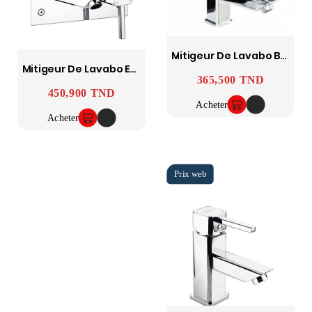
Mitigeur De Lavabo Bec Long Zarzis SOPAL
Mitigeur De Lavabo Encastré Zarzis SOPAL
365,500 TND
Prix
450,900 TND
Prix
Acheter
Acheter