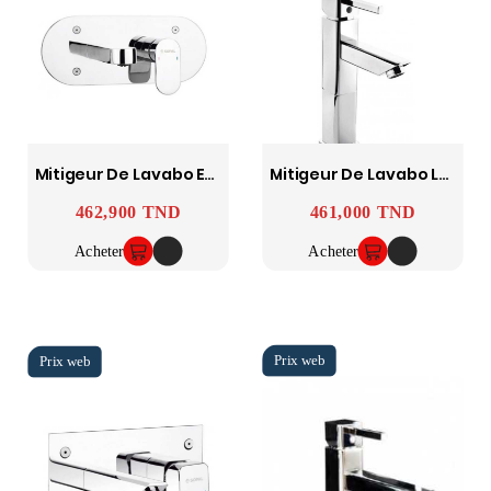
Mitigeur De Lavabo Encastré Sfax SOPAL
Mitigeur De Lavabo Long Zarzis SOPAL
462,900 TND
461,000 TND
Prix
Prix
Acheter
Acheter