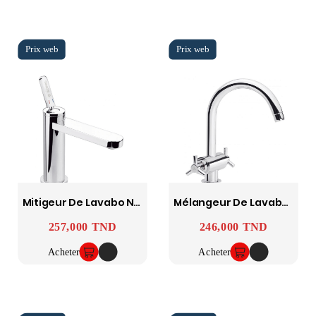
Mitigeur De Lavabo Nabeul SOPAL
Mélangeur De Lavabo Monastir SOPAL
257,000 TND
246,000 TND
Prix
Prix
Acheter
Acheter