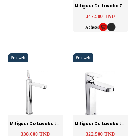
Mitigeur De Lavabo Zarzis SOPAL
347,500 TND
Prix
Acheter
Mitigeur De Lavabo Long Nabeul SOPAL
Mitigeur De Lavabo Long Sfax SOPAL
338,000 TND
322,500 TND
Prix
Prix