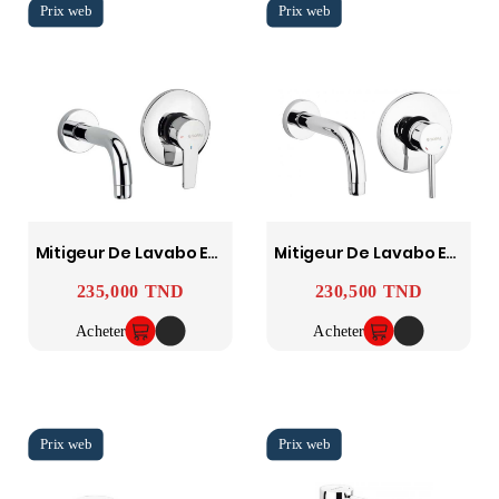
Mitigeur De Lavabo Encastré Douz SOPAL
Mitigeur De Lavabo Encastré Bizerte SOPAL
235,000 TND
230,500 TND
Prix
Prix
Acheter
Acheter