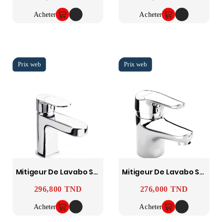
Acheter
Acheter
Mitigeur De Lavabo Sfax SOPAL
Mitigeur De Lavabo Sousse SOPAL
296,800 TND
276,000 TND
Prix
Prix
Acheter
Acheter