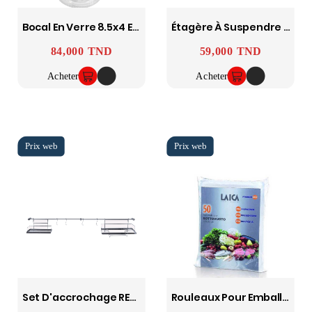
Bocal En Verre 8.5x4 En Display 12 - FACKELMANN
Étagère À Suspendre Chromée - WENKO
84,000 TND
59,000 TND
Prix
Prix
Acheter
Acheter
Set D'accrochage RELING Pour Cuisine 8p - FACKELMANN
Rouleaux Pour Emballage Sous Vide VT35042 50 Pièces 20 X 28cm LAICA