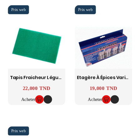
Tapis Fraicheur Légumes - Plastique - WENKO
Etagère À Épices Varioclick - FACKELMANN
22,000 TND
19,000 TND
Prix
Prix
Acheter
Acheter