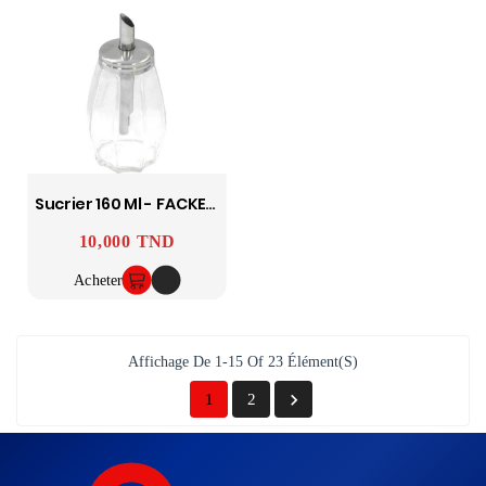
Sucrier 160 Ml - FACKELMANN
10,000 TND
Prix
Acheter
Affichage De 1-15 Of 23 Élément(s)

1
2