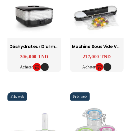
Déshydrateur D'aliments 6 Niveaux PRINCESS
Machine Sous Vide VT3205 90Watts - Gris LAICA
306,000 TND
217,000 TND
Prix
Prix
Acheter
Acheter