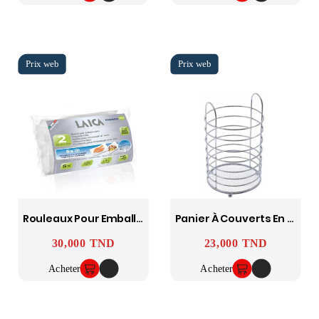
Rouleaux Pour Emballage Sous Vide VT35052 2 Rouleaux 28 X 3 Cm LAICA
Panier À Couverts En Acier Chromé - FACKELMANN
30,000 TND
23,000 TND
Prix
Prix
Acheter
Acheter