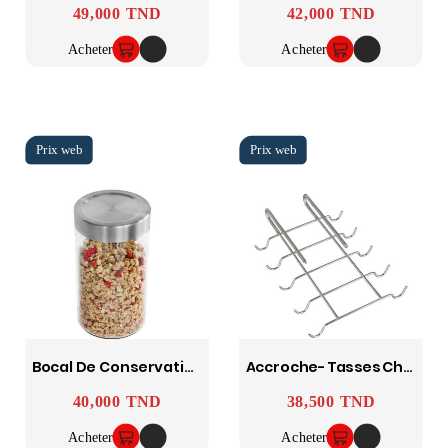
49,000 TND
42,000 TND
Prix
Prix
Acheter
Acheter
Bocal De Conservation - FACKELMANN
Accroche-Tasses Chromé Pour Étagère - WENKO
40,000 TND
38,500 TND
Prix
Prix
Acheter
Acheter