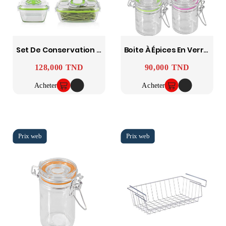
Set De Conservation Sous Vide 0.7+1.1l PRINCESS
Boite À Épices En Verre 6.5x4 En Display 12 - FACKELMANN
128,000 TND
90,000 TND
Prix
Prix
Acheter
Acheter