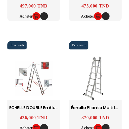
497,000 TND
475,000 TND
Prix
Prix
Acheter
Acheter
ECHELLE DOUBLE En Aluminium 3MX2 ASCADA
Échelle Pliante Multifonction 4x4 En Aluminium – Hauteur 4,70 M
436,000 TND
370,000 TND
Prix
Prix
Acheter
Acheter