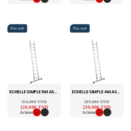
ECHELLE SIMPLE 5M ASCADA
ECHELLE SIMPLE 4M ASCADA
Prix ​​habituel
354,000 TND
Prix
Prix ​​habituel
269,000 TND
Prix
320,000 TND
239,000 TND
Acheter
Acheter