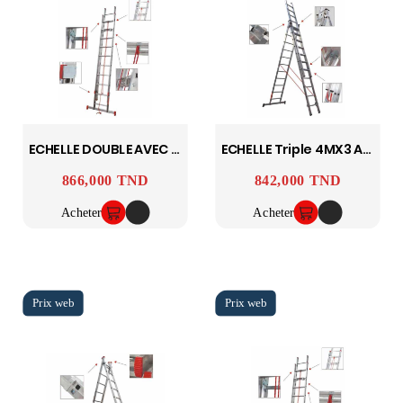
ECHELLE DOUBLE AVEC CORDE 5MX2 ASCADA
ECHELLE Triple 4MX3 ASCADA
866,000 TND
842,000 TND
Prix
Prix
Acheter
Acheter