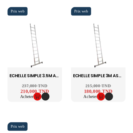
ECHELLE SIMPLE 3.5M ASCADA
ECHELLE SIMPLE 3M ASCADA
Prix ​​habituel
237,000 TND
Prix
Prix ​​habituel
215,000 TND
Prix
210,000 TND
180,000 TND
Acheter
Acheter