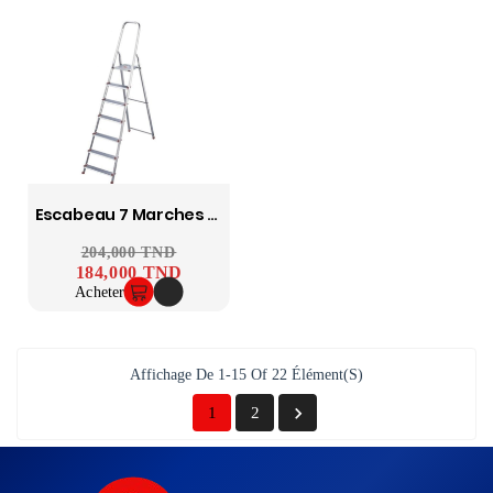
Escabeau 7 Marches En Aluminium Ascada
Prix ​​habituel
204,000 TND
Prix
184,000 TND
Acheter
Affichage De 1-15 Of 22 Élément(s)

1
2