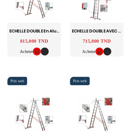
ECHELLE DOUBLE En Aluminium 6MX2 ASCADA
ECHELLE DOUBLE AVEC CORDE 4MX2 ASCADA
815,000 TND
715,000 TND
Prix
Prix
Acheter
Acheter