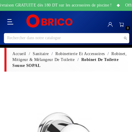
Livraison GRATUITE dès 180 DT sur les accessoires de piscine ! ◆ Offres
Catégorie
Accueil
Bricolage
Sanitaire
Maison
Santé
High-
Jardin
Animalerie
0
&
&
Tech
&
Travaux
Beauté
Piscine

Accueil
Sanitaire
Robinetterie Et Accessoires
Robinet,
Mitigeur & Mélangeur De Toilette
Robinet De Toilette
Sousse SOPAL