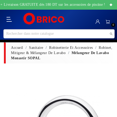
 + Livraison GRATUITE dès 180 DT sur les accessoires de piscine ! ◆ Off
Catégorie
Accueil
Bricolage
Sanitaire
Maison
Santé
High-
Jardin
Animalerie
0
&
&
Tech
&
Travaux
Beauté
Piscine

Accueil
Sanitaire
Robinetterie Et Accessoires
Robinet,
Mitigeur & Mélangeur De Lavabo
Mélangeur De Lavabo
Monastir SOPAL