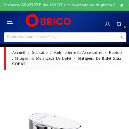
 + Livraison GRATUITE dès 180 DT sur les accessoires de piscine ! ◆ Off
Catégorie
Accueil
Bricolage
Sanitaire
Maison
Santé
High-
Jardin
Animalerie
0
&
&
Tech
&
Travaux
Beauté
Piscine

Accueil
Sanitaire
Robinetterie Et Accessoires
Robinet
, Mitigeur & Mélangeur De Bidet
Mitigeur De Bidet Sfax
SOPAL