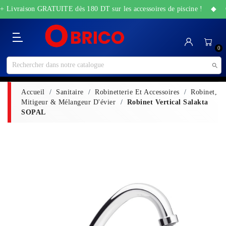
 + Livraison GRATUITE dès 180 DT sur les accessoires de piscine ! ◆ Off
Catégorie
Accueil
Bricolage
Sanitaire
Maison
Santé
High-
Jardin
Animalerie
0
&
&
Tech
&
Travaux
Beauté
Piscine

Accueil
Sanitaire
Robinetterie Et Accessoires
Robinet,
Mitigeur & Mélangeur D'évier
Robinet Vertical Salakta
SOPAL