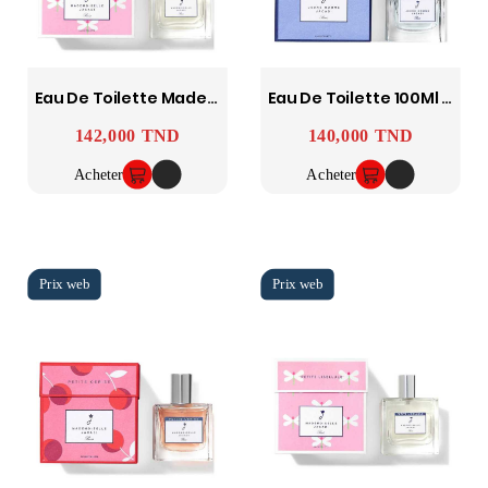
Eau De Toilette Mademoiselle Petite Libellule 100Ml JACADI
Eau De Toilette 100Ml Jeune Homme JACADI
142,000 TND
140,000 TND
Prix
Prix
Acheter
Acheter