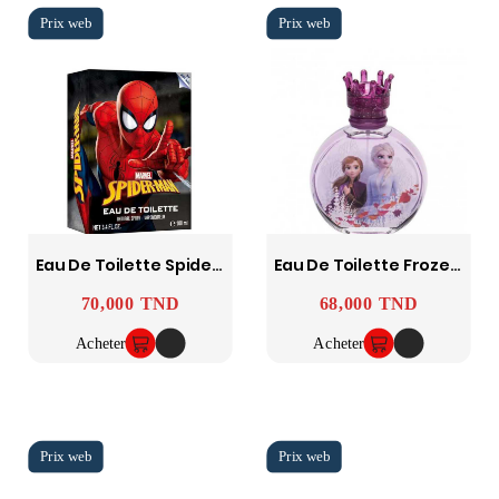
Eau De Toilette Spidermen Ultimade
Eau De Toilette Frozen Edt Disney
70,000 TND
68,000 TND
Prix
Prix
Acheter
Acheter