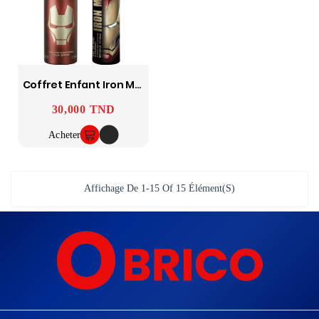
Coffret Enfant Iron Man - Marvel 400 Ml
30,000 TND
Prix
Acheter
Affichage De 1-15 Of 15 Élément(s)