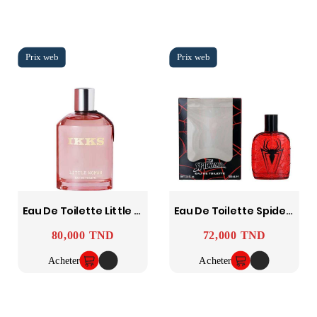
Eau De Toilette Little Women 50Ml IKKS
Eau De Toilette Spider Marvel 100Ml
80,000 TND
72,000 TND
Prix
Prix
Acheter
Acheter