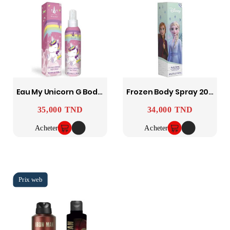
Eau My Unicorn G Body Spray 200
Frozen Body Spray 200Ml
35,000 TND
34,000 TND
Prix
Prix
Acheter
Acheter