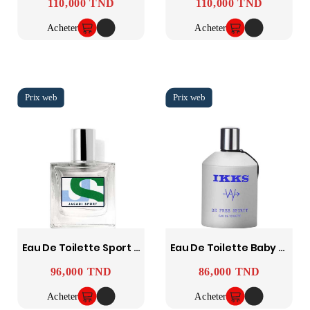
110,000 TND
110,000 TND
Prix
Prix
Acheter
Acheter
Eau De Toilette Sport 50 Ml JACADI
Eau De Toilette Baby Soyez Esprit Libre 50 Ml IKKS
96,000 TND
86,000 TND
Prix
Prix
Acheter
Acheter