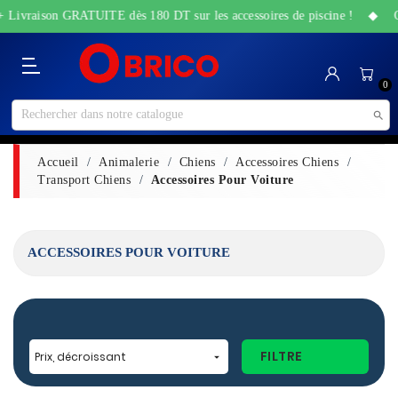
+ Livraison GRATUITE dès 180 DT sur les accessoires de piscine ! ◆ Off
Catégorie
Accueil
Bricolage
Sanitaire
Maison
Santé
High-
Jardin
Animalerie
0
&
&
Tech
&
Travaux
Beauté
Piscine

Accueil
Animalerie
Chiens
Accessoires Chiens
Transport Chiens
Accessoires Pour Voiture
ACCESSOIRES POUR VOITURE
FILTRE
Prix, décroissant
