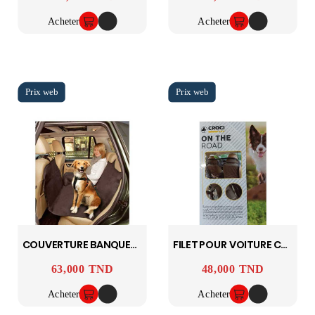
Acheter
Acheter
COUVERTURE BANQUETTE 2 P
FILET POUR VOITURE CROCI
63,000 TND
48,000 TND
Prix
Prix
Acheter
Acheter