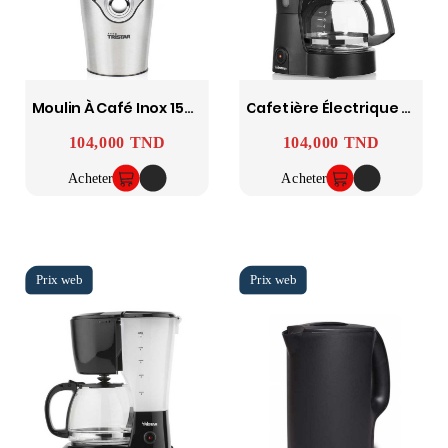
Moulin À Café Inox 150W Acier Inoxydable TRISTAR
Cafetière Électrique 900W TRISTAR
104,000 TND
104,000 TND
Prix
Prix
Acheter
Acheter