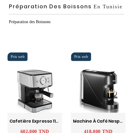
Préparation Des Boissons
En Tunisie
Préparation des Boissons
Cafetière Expresso 1100W - Inox PRINCESS
Machine À Café Nespresso CM-2300 1400W - Noir TRISTAR
602,000 TND
418,000 TND
Prix
Prix