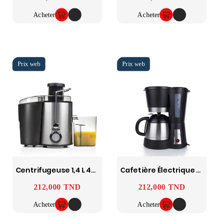
Acheter
Acheter
Centrifugeuse 1,4 L 400W TRISTAR
Cafetière Électrique 800W TRISTAR
212,000 TND
212,000 TND
Prix
Prix
Acheter
Acheter