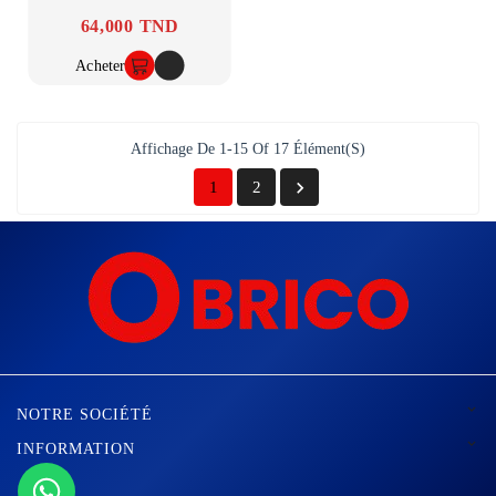
64,000 TND
Prix
Acheter
Affichage De 1-15 Of 17 Élément(s)

1
2

NOTRE SOCIÉTÉ

INFORMATION