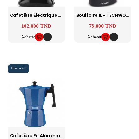
Cafetière Électrique 750W TRISTAR
Bouilloire 1L - TECHWOOD
102,000 TND
75,000 TND
Prix
Prix
Acheter
Acheter
Cafetière En Aluminium 6 Tasses Magefesa