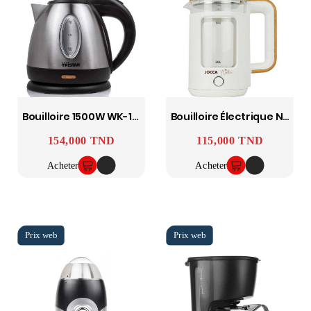
Bouilloire 1500W WK-1323 - Inox - TRISTAR
Bouilloire Électrique Nature 1500W 1.8 L Blanc JOCCA
154,000 TND
115,000 TND
Prix
Prix
Acheter
Acheter