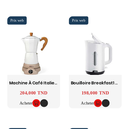
Machine À Café Italienne Electrique Nature 480W Blanc Jocca
Bouilloire Breakfast1 WK1100WH Braun
204,000 TND
198,000 TND
Prix
Prix
Acheter
Acheter