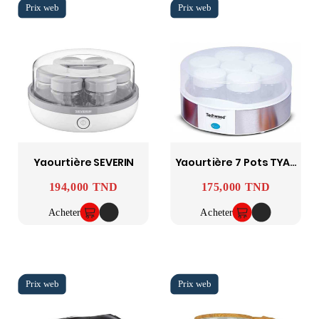
Yaourtière SEVERIN
Yaourtière 7 Pots TYA-7001 15W - Inox TECHWOOD
194,000 TND
175,000 TND
Prix
Prix
Acheter
Acheter