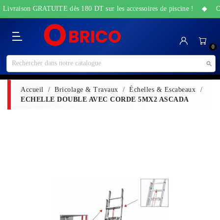
+ Livraison GRATUITE dès 180 DT sur les accessoires de piscine ! ◆ Offr
Catégorie
Accueil
Bricolage
Sanitaire
Maison
Santé
High-
Jardin
Animalerie
0
&
&
Tech
&
Travaux
Beauté
Piscine

Accueil
Bricolage & Travaux
Échelles & Escabeaux
ECHELLE DOUBLE AVEC CORDE 5MX2 ASCADA